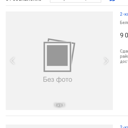
2-к
Бел
9 
Сда
рай
дос
1
из 1
2-к