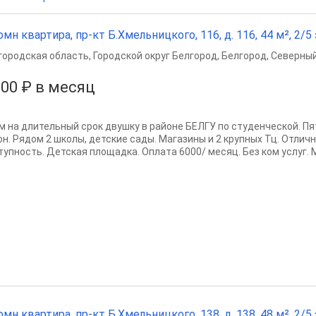
омн квартира, пр-кт Б.Хмельницкого, 116, д. 116, 44 м², 2/5 
городская область
,
Городской округ Белгород
,
Белгород
,
Северный
000 ₽ в месяц
м на длительный срок двушку в районе БЕЛГУ по студенческой. Пя
он. Рядом 2 школы, детские сады. Магазины и 2 крупных Тц. Отлич
тупность. Детская площадка. Оплата 6000/ месяц. Без ком услуг. М
омн квартира, пр-кт Б.Хмельницкого, 138, д. 138, 48 м², 2/5 