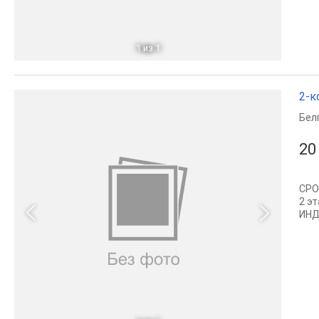
1
из 1
2-к
Бел
20
СРО
2 э
ИНД