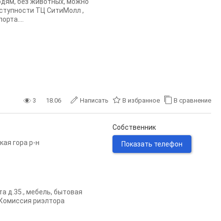
юдям, без животных, можно
ступности ТЦ СитиМолл ,
рта....
3
18.06
Написать
В избранное
В сравнение
Собственник
кая гора р-н
Показать телефон
а д.35., мебель, бытовая
 Комиссия риэлтора