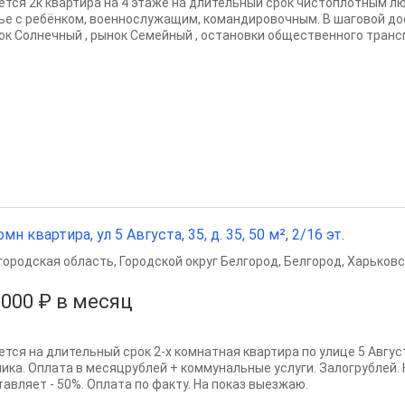
ётся 2к квартира на 4 этаже на длительный срок чистоплотным л
ье с ребёнком, военнослужащим, командировочным. В шаговой до
ок Солнечный , рынок Семейный , остановки общественного транспо
омн квартира, ул 5 Августа, 35, д. 35, 50 м², 2/16 эт.
городская область
,
Городской округ Белгород
,
Белгород
,
Харьковс
 000 ₽ в месяц
ется на длительный срок 2-х комнатная квартира по улице 5 Август
ника. Оплата в месяцрублей + коммунальные услуги. Залогрублей.
тавляет - 50%. Оплата по факту. На показ выезжаю.