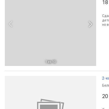
18
Сда
дет
но 
1
из 10
2-к
Бел
20