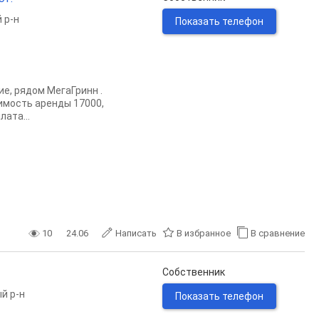
 р-н
Показать телефон
е, рядом МегаГринн .
имость аренды 17000,
ата...
10
24.06
Написать
В избранное
В сравнение
Собственник
й р-н
Показать телефон