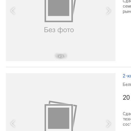
Сда
сем
рын
1
из 1
2-к
Бел
20
Сда
тех
сос