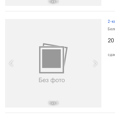
1
из 1
2-к
Бел
20
сда
1
из 1