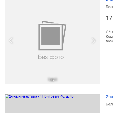
Бел
17
Обы
Ком
воз
1
из 1
2-к
Бел