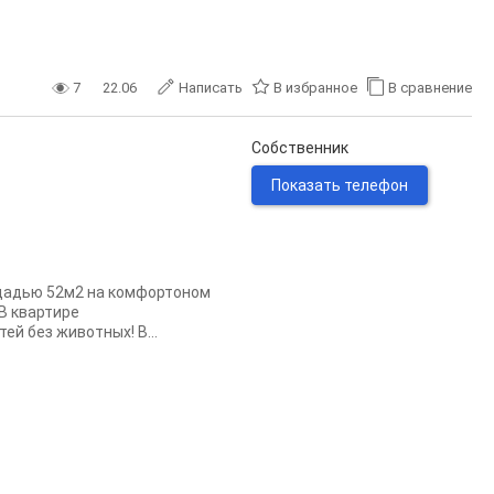
7
22.06
Написать
В избранное
В сравнение
Собственник
Показать телефон
ощадью 52м2 на комфортоном
 В квартире
й без животных! В...