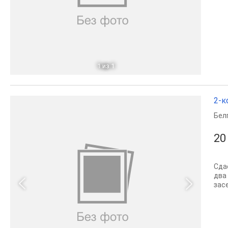
1
из 1
2-к
Бел
20
Сда
два
зас