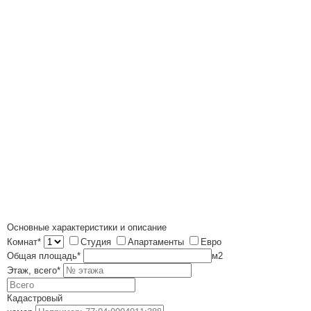
Основные характеристики и описание
Комнат*
Студия
Апартаменты
Евро
Общая площадь*
м
2
Этаж, всего*
Кадастровый