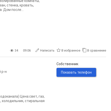
Изолированные комнаты,
ан, стенка, кровать,
. Дом после...
34
09.06
Написать
В избранное
В сравнение
Собственник
 р-н
Показать телефон
одоканала) Цена:свет, газ,
, холодильник, стиральная