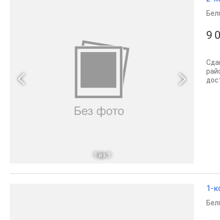
Бел
9 
Сда
рай
дос
1
из 1
1-к
Бел