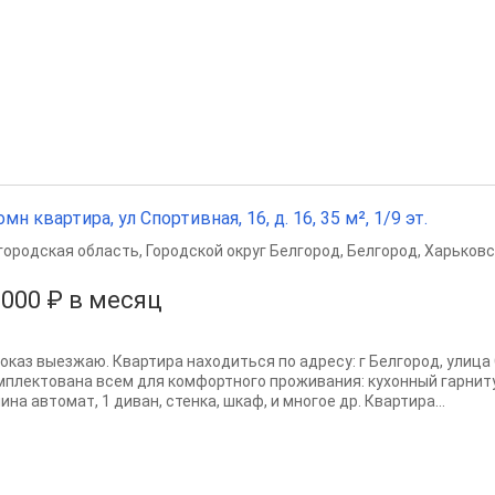
омн квартира, ул Спортивная, 16, д. 16, 35 м², 1/9 эт.
городская область
,
Городской округ Белгород
,
Белгород
,
Харьковс
 000 ₽ в месяц
показ выезжаю. Квартира находиться по адресу: г Белгород, улица 
мплектована всем для комфортного проживания: кухонный гарниту
на автомат, 1 диван, стенка, шкаф, и многое др. Квартира...