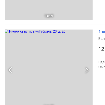
1
из 9
1-к
Бел
12
Сда
гар