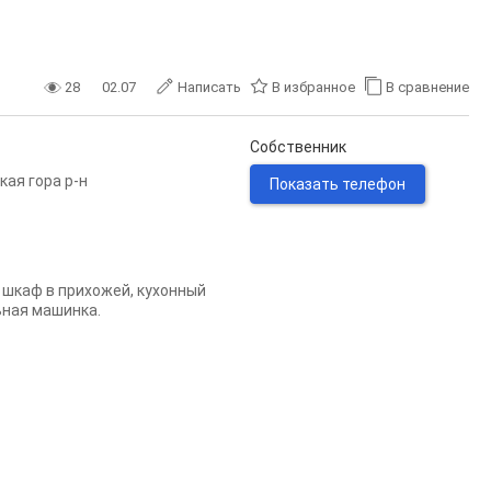
28
02.07
Написать
В избранное
В сравнение
Собственник
кая гора р-н
Показать телефон
й шкаф в прихожей, кухонный
ьная машинка.