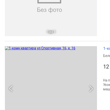
1
из 1
1-к
Бел
12
На 
Уко
маши