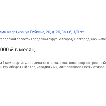
омн квартира, ул Губкина, 20, д. 20, 36 м², 1/9 эт.
городская область
,
Городской округ Белгород
,
Белгород
,
Харьковс
 000 ₽ в месяц
м 1 ком квартиру, два дивана, стенка, стол, телевизор, встроенны
нитур, обеденный стол, холодильник, микроволновая печь, стирал