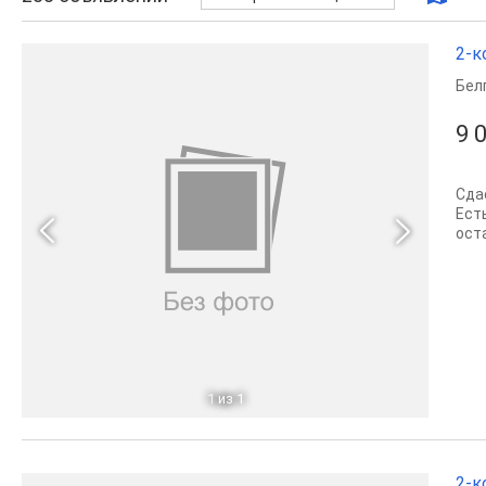
2-к
Бел
9 
Сда
Ест
ост
1
из 1
2-к