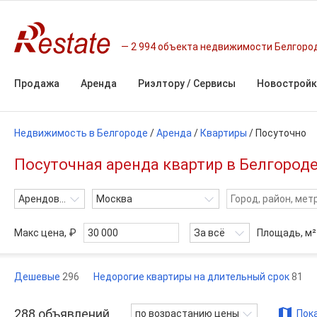
2 994 объекта недвижимости Белгоро
Продажа
Аренда
Риэлтору / Сервисы
Новостройк
Недвижимость в Белгороде
/
Аренда
/
Квартиры
/
Посуточно
Посуточная аренда квартир в Белгороде
Арендовать
Москва
Макс цена, ₽
За всё
Площадь,
м²
Дешевые
296
Недорогие квартиры на длительный срок
81
288
объявлений
по возрастанию цены
Пока