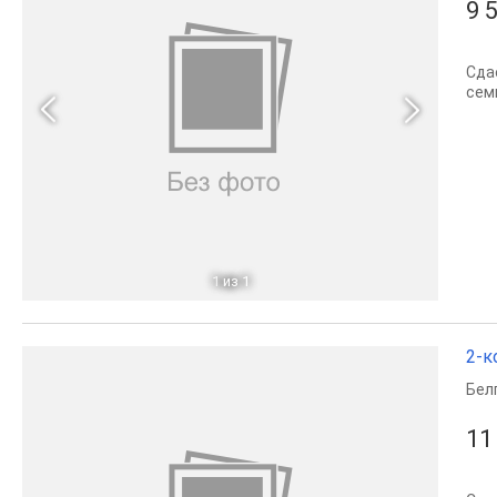
9 
Сда
сем
1
из 1
2-к
Бел
11