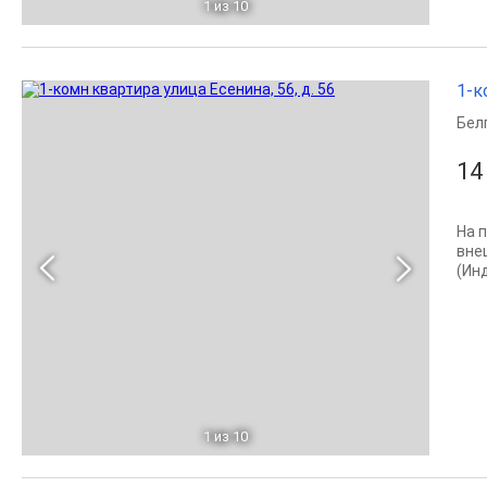
1
из 10
1-к
Бел
14
Hа 
вне
(Ин
1
из 10