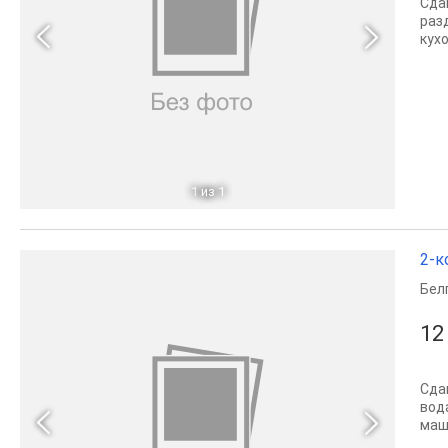
Сда
раз
кух
1
из 1
2-к
Бел
12
Сдам
вод
маш