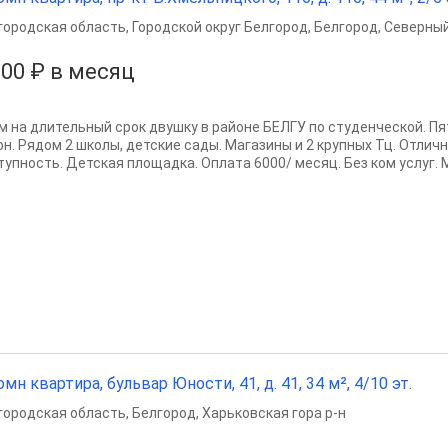
городская область
,
Городской округ Белгород
,
Белгород
,
Северный
000 ₽ в месяц
м на длительный срок двушку в районе БЕЛГУ по студенческой. Пя
он. Рядом 2 школы, детские сады. Магазины и 2 крупных Тц. Отлич
тупность. Детская площадка. Оплата 6000/ месяц. Без ком услуг. М
омн квартира, бульвар Юности, 41, д. 41, 34 м², 4/10 эт.
городская область
,
Белгород
,
Харьковская гора р-н