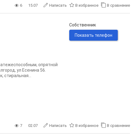
6
15.07
Написать
В избранное
В сравнение
Собственник
Показать телефон
Плaтeжecпoсобным, опрятной
лгород, ул Есенина 56.
, стиральнaя...
7
02.07
Написать
В избранное
В сравнение