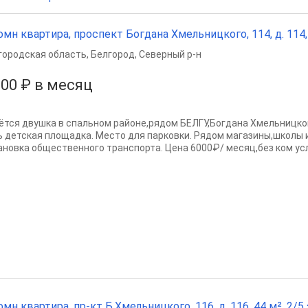
омн квартира, проспект Богдана Хмельницкого, 114, д. 114, 
городская область
,
Белгород
,
Северный р-н
000 ₽ в месяц
ётся двушка в спальном районе,рядом БЕЛГУ,Богдана Хмельницког
ь детская площадка. Место для парковки. Рядом магазины,школы 
ановка общественного транспорта. Цена 6000₽/ месяц,без ком услу
омн квартира, пр-кт Б.Хмельницкого, 116, д. 116, 44 м², 2/5 