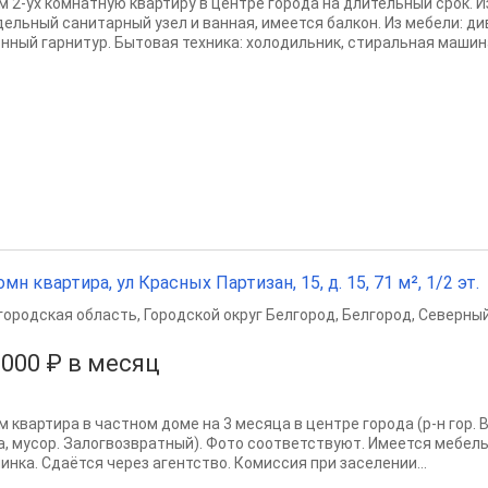
м 2-ух комнатную квартиру в центре города на длительный срок. 
дельный санитарный узел и ванная, имеется балкон. Из мебели: див
онный гарнитур. Бытовая техника: холодильник, стиральная машина
омн квартира, ул Красных Партизан, 15, д. 15, 71 м², 1/2 эт.
городская область
,
Городской округ Белгород
,
Белгород
,
Северный
 000 ₽ в месяц
 квартира в частном доме на 3 месяца в центре города (р-н гор. В
а, мусор. Залогвозвратный). Фото соответствуют. Имеется мебель
инка. Сдаётся через агентство. Комиссия при заселении...