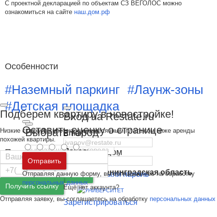
С проектной декларацией по объектам СЗ ВЕГОЛОС можно
ознакомиться на сайте
наш.дом.рф
Особенности
#Наземный паркинг
#Лаунж-зоны
#Детская площадка
Подберем квартиру в новостройке!
Вход на Restate.ru
Оставить оценку о странице
Выбрать город
Низкие ставки по ипотеке с ежемесячным платежом ниже аренды
Email
похожей квартиры.
Похожие новостройки рядом
Пароль
Москва
и
Московская область
Отправить
Все жилые комплексы Белгорода
Санкт-Петербург
и
Ленинградская область
Отправляя данную форму, вы соглашаетесь на обработку
Забыли пароль
Войти
персональных данных
Получить ссылку
Ещё нет аккаунта?
Отправляя заявку, вы соглашаетесь на обработку
персональных данных
Зарегистрироваться