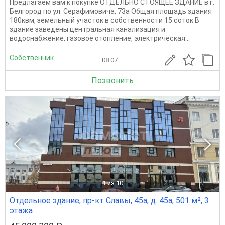
Предлагаем вам к покупке ОТДЕЛЬНО СТОЯЩЕЕ ЗДАНИЕ в г.
Белгород по ул. Серафимовича, 73а Общая площадь здания
180квм, земельный участок в собственности 15 соток В
здание заведены центральная канализация и
водоснабжение, газовое отопление, электрическая...
Собственник
08.07
Позвонить
1
из 10
Отдельное здание, пр-кт Славы, 45а, д. 45а, 501 м², 3
этажа