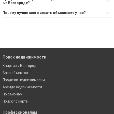
в в Белгороде?
46 актуальных и проверенных объявлений
Минимальная цена: 315 816 Р. Максимальная цена: 318 000
Воспользуйтесь нашим поиском по новостройкам, для
Почему лучше всего искать объявления у нас?
000 Р; Средняя: 35 871 076 Р
подбора подходящего вам варианта
Все объявления проверены и проходят строгую
Средняя цена за м2: 90 856 Р
'Сохраните результаты поиска и возвращайтесь к нему,
модерацию
когда это будет нужно'
Удобный поиск, есть подписка на новые объявления
Помогаем с подбором выгодных ипотечных программ в
банках в Белгороде
Поиск недвижимости
Квартиры Белгород
База объектов
Продажа недвижимости
Аренда недвижимости
По районам
Поиск по карте
Профессионалам