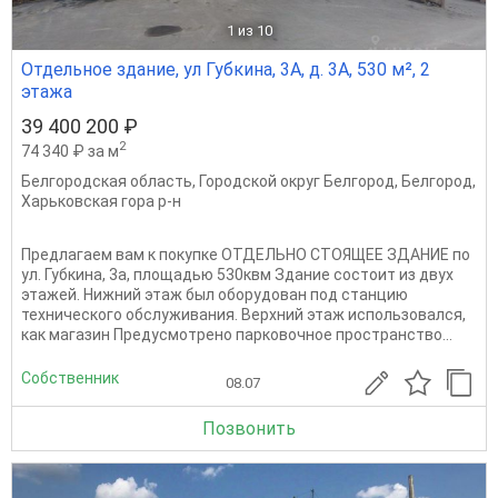
1
из 10
Отдельное здание, ул Губкина, 3А, д. 3А, 530 м², 2
этажа
39 400 200 ₽
2
74 340 ₽ за м
Белгородская область
,
Городской округ Белгород
,
Белгород
,
Харьковская гора р-н
Предлагаем вам к покупке ОТДЕЛЬНО СТОЯЩЕЕ ЗДАНИЕ по
ул. Губкина, 3а, площадью 530квм Здание состоит из двух
этажей. Нижний этаж был оборудован под станцию
технического обслуживания. Верхний этаж использовался,
как магазин Предусмотрено парковочное пространство...
Собственник
08.07
Позвонить