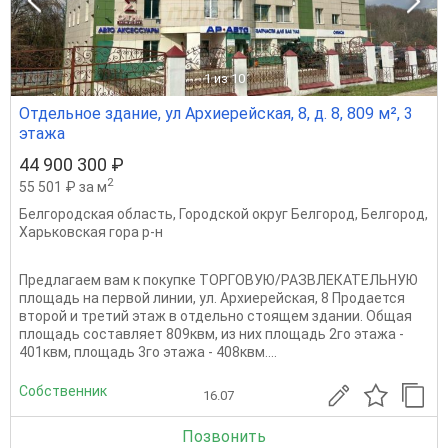
1
из 10
Отдельное здание, ул Архиерейская, 8, д. 8, 809 м², 3
этажа
44 900 300 ₽
2
55 501 ₽ за м
Белгородская область
,
Городской округ Белгород
,
Белгород
,
Харьковская гора р-н
Предлагаем вам к покупке ТОРГОВУЮ/РАЗВЛЕКАТЕЛЬНУЮ
площадь на первой линии, ул. Архиерейская, 8 Продается
второй и третий этаж в отдельно стоящем здании. Общая
площадь составляет 809квм, из них площадь 2го этажа -
401квм, площадь 3го этажа - 408квм....
Собственник
16.07
Позвонить