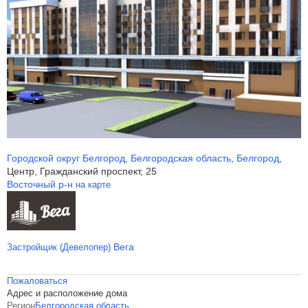
Городской округ Белгород
Белгородская область
Белгород
,
,
,
Центр, Гражданский проспект, 25
Восточный р-н
на карте
Вега
Застройщик (Девелопер)
Пожаловаться
Адрес и расположение дома
Регион
Белгородская область