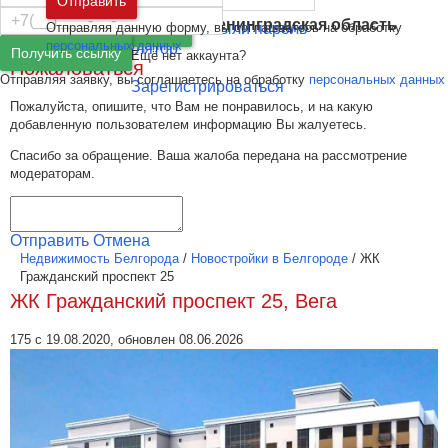
Отправить
Новости недвижимости
Санкт-Петербург
и
Ленинградская область
Отправляя данную форму, вы соглашаетесь на обработку
Забыли пароль
Войти
Графики и индексы цен
персональных данных
Ипотечный калькулятор
Получить ссылку
Ещё нет аккаунта?
Пожаловаться
Отправляя заявку, вы соглашаетесь на обработку
персональных данных
Зарегистрироваться
Пожалуйста, опишите, что Вам не понравилось, и на какую
добавленную пользователем информацию Вы жалуетесь.
Спасибо за обращение. Ваша жалоба передана на рассмотрение
модераторам.
Отправить
Отмена
Недвижимость Белгорода
/
Новостройки в Белгороде
/
ЖК
Гражданский проспект 25
ЖК Гражданский проспект 25, Вега
175 с 19.08.2020, обновлен 08.06.2026