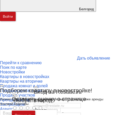
Белгород
Войти
Дать объявление
Перейти к сравнению
Поик по карте
Новостройки
Квартиры в новостройках
Квартиры на вторичке
Продажа комнат и долей
Подберем квартиру в новостройке!
Продажа домов и дач
Вход на Restate.ru
Продажа участков
Оставить оценку о странице
Выбрать город
Низкие ставки по ипотеке с ежемесячным платежом ниже аренды
Аренда квартир
Email
похожей квартиры.
Застройщики
Агентства
Пароль
Каталог специалистов
Москва
и
Московская область