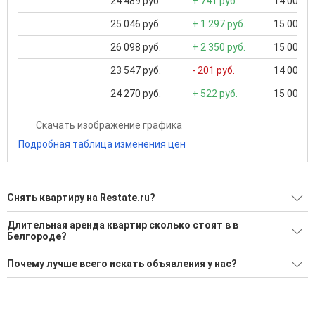
24 489 руб.
+ 741 руб.
14 000 ..
25 046 руб.
+ 1 297 руб.
15 000 ..
26 098 руб.
+ 2 350 руб.
15 000 ..
23 547 руб.
- 201 руб.
14 000 ..
24 270 руб.
+ 522 руб.
15 000 ..
Скачать изображение графика
Подробная таблица изменения цен
Снять квартиру на Restate.ru?
Ищите, как Снять квартиру?
Длительная аренда квартир сколько стоят в в
Белгороде?
344 актуальных и проверенных объявления
Минимальная цена: 9 000 Р. Максимальная цена: 75 000 Р;
Воспользуйтесь нашим поиском по новостройкам, для
Почему лучше всего искать объявления у нас?
Средняя: 24 913 Р
подбора подходящего вам варианта
Все объявления проверены и проходят строгую
Средняя площадь: 46.80 кв.м.
'Сохраните результаты поиска и возвращайтесь к нему,
модерацию
когда это будет нужно'