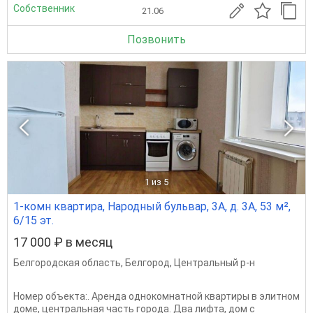
Собственник
21.06
Позвонить
1
из 5
1-комн квартира, Народный бульвар, 3А, д. 3А, 53 м²,
6/15 эт.
17 000 ₽ в месяц
Белгородская область
,
Белгород
,
Центральный р-н
Номер объекта:. Аренда однокомнатной квартиры в элитном
доме, центральная часть города. Два лифта, дом с