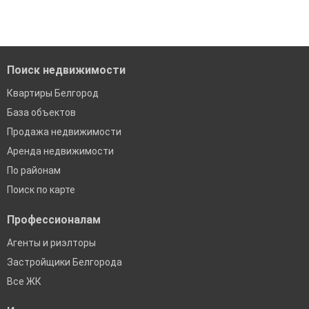
Удобный поиск, есть подписка на новые объявления
Помогаем с подбором выгодных ипотечных программ в
банках в Белгороде
Поиск недвижимости
Квартиры Белгород
База объектов
Продажа недвижимости
Аренда недвижимости
По районам
Поиск по карте
Профессионалам
Агенты и риэлторы
Застройщики Белгорода
Все ЖК