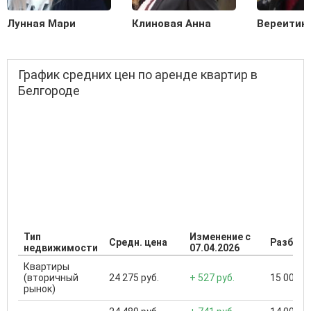
Лунная Мари
Клиновая Анна
Вереитин
График средних цен по аренде квартир в
Белгороде
Тип
Изменение с
Средн. цена
Разброс
недвижимости
07.04.2026
Квартиры
(вторичный
24 275 руб.
+ 527 руб.
15 000 ..
рынок)