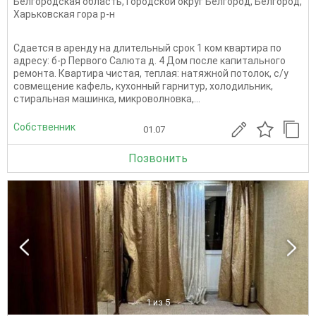
Белгородская область
,
Городской округ Белгород
,
Белгород
,
Харьковская гора р-н
Сдается в аренду на длительный срок 1 ком квартира по
адресу: б-р Первого Салюта д. 4 Дом после капитального
ремонта. Квартира чистая, теплая: натяжной потолок, с/у
совмещение кафель, кухонный гарнитур, холодильник,
стиральная машинка, микроволновка,...
Собственник
01.07
Позвонить
1
из 5